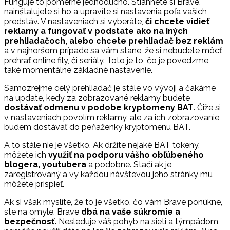
Funguje to pomerne jednoducho. Stiahnete si Brave,
nainštalujete si ho a upravíte si nastavenia poľa vašich
predstáv. V nastaveniach si vyberáte,
či chcete vidieť
reklamy a fungovať v podstate ako na iných
prehliadačoch, alebo chcete prehliadač bez reklám
a v najhoršom prípade sa vám stane, že si nebudete môcť
prehrať online fily, či seriály. Toto je to, čo je povedzme
také momentálne základné nastavenie.
Samozrejme celý prehliadač je stále vo vývoji a čakáme
na update, kedy za zobrazované reklamy budete
dostávať odmenu v podobe kryptomeny BAT
. Čiže si
v nastaveniach povolím reklamy, ale za ich zobrazovanie
budem dostávať do peňaženky kryptomenu BAT.
A to stále nie je všetko. Ak držíte nejaké BAT tokeny,
môžete ich
využiť na podporu vášho obľúbeného
blogera, youtubera
a podobne. Stačí ak je
zaregistrovaný a vy každou návštevou jeho stránky mu
môžete prispieť.
Ak si však myslíte, že to je všetko, čo vám Brave ponúkne,
ste na omyle. Brave
dbá na vaše súkromie a
bezpečnosť.
Nesleduje váš pohyb na sieti a týmpádom