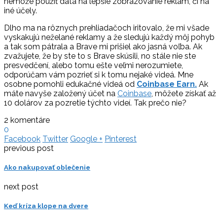
nemôže použiť dáta na lepšie zobrazovanie reklám, či na
iné účely.
Dlho ma na rôznych prehliadačoch iritovalo, že mi všade
vyskakujú neželané reklamy a že sledujú každý môj pohyb
a tak som pátrala a Brave mi prišiel ako jasná voľba. Ak
zvažujete, že by ste to s Brave skúsili, no stále nie ste
presvedčení, alebo tomu ešte veľmi nerozumiete,
odporúčam vám pozrieť si k tomu nejaké videá. Mne
osobne pomohli edukačné videá od
Coinbase Earn.
Ak
máte navyše založený účet na
Coinbase
, môžete získať až
10 dolárov za pozretie týchto videí. Tak prečo nie?
2 komentáre
0
Facebook
Twitter
Google +
Pinterest
previous post
Ako nakupovať oblečenie
next post
Keď kríza klope na dvere