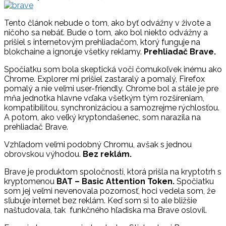
Tento článok nebude o tom, ako byť odvážny v živote a
ničoho sa nebáť. Bude o tom, ako bol niekto odvážny a
prišiel s internetovým prehliadačom, ktorý funguje na
blokchaine a ignoruje všetky reklamy.
Prehliadač Brave.
Spočiatku som bola skeptická voči čomukoľvek inému ako
Chrome. Explorer mi prišiel zastaralý a pomalý, Firefox
pomalý a nie veľmi user-friendly. Chrome bol a stále je pre
mňa jednotka hlavne vďaka všetkým tým rozšíreniam,
kompatibilitou, synchronizáciou a samozrejme rýchlosťou.
A potom, ako veľký kryptondašenec, som narazila na
prehliadač Brave.
Vzhľadom veľmi podobný Chromu, avšak s jednou
obrovskou výhodou.
Bez reklám.
Brave je produktom spoločnosti, ktorá prišla na kryptotrh s
kryptomenou
BAT – Basic Attention Token.
Spočiatku
som jej veľmi nevenovala pozornosť, hoci vedela som, že
sľubuje internet bez reklám. Keď som si to ale bližšie
naštudovala, tak funkčného hľadiska ma Brave oslovil.