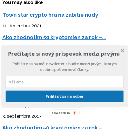
You may also like
Town star crypto hra na zabitie nudy
11. decembra 2021
Ako zhodnotím 50 kryptomien za rok –...
7. júla 2018
Prečítajte si nový príspevok medzi prvými
BitPanther a moje dojmy z neho
Prihláste sa na môj newsletter a buďte medzi prvými, ktorým
osobne pošlem nové články.
22. septembra 2018
Kde nakúpiť kryptomeny v roku 2021
9. septembra 2021
Prihlásiť sa na odber
Ťažba kryptomien včera a dnes
POWERED BY
3. septembra 2017
Ako zhodnotím 50 kryptomien za rok –...