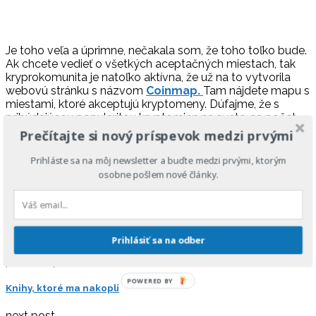
Je toho veľa a úprimne, nečakala som, že toho toľko bude.
Ak chcete vedieť o všetkých aceptačných miestach, tak
kryprokomunita je natoľko aktívna, že už na to vytvorila
webovú stránku s názvom
Coinmap.
Tam nájdete mapu s
miestami, ktoré akceptujú kryptomeny. Dúfajme, že s
pribúdajúcou popularitou kryptomien na svete, sa počet
prevádzok akceptujúcich platby v kryptomenách rozrastie
Prečítajte si nový príspevok medzi prvými
aj na Slovensku.
Prihláste sa na môj newsletter a buďte medzi prvými, ktorým
Spomínala som, že som nedávno bola vo Viedni a na
osobne pošlem nové články.
obyčajnom food feste sa dalo platiť bitcoinom? Nuž,
Slováci, máme čo robiť.
0 comment
0
Prihlásiť sa na odber
Facebook
Twitter
Google +
Pinterest
previous post
POWERED BY
Knihy, ktoré ma nakopli
next post