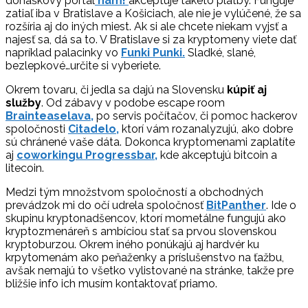
donáškový portál
ham!
akceptuje takéto platby. Funguje
zatiaľ iba v Bratislave a Košiciach, ale nie je vylúčené, že sa
rozšíria aj do iných miest. Ak si ale chcete niekam vyjsť a
najesť sa, dá sa to. V Bratislave si za kryptomeny viete dať
napríklad palacinky vo
Funki Punki.
Sladké, slané,
bezlepkové…určite si vyberiete.
Okrem tovaru, či jedla sa dajú na Slovensku
kúpiť aj
služby
. Od zábavy v podobe escape room
Brainteaselava,
po servis počítačov, či pomoc hackerov
spoločnosti
Citadelo,
ktorí vám rozanalyzujú, ako dobre
sú chránené vaše dáta. Dokonca kryptomenami zaplatíte
aj
coworkingu Progressbar,
kde akceptujú bitcoin a
litecoin.
Medzi tým množstvom spoločností a obchodných
prevádzok mi do očí udrela spoločnosť
BitPanther
. Ide o
skupinu kryptonadšencov, ktorí mometálne fungujú ako
kryptozmenáreň s ambíciou stať sa prvou slovenskou
kryptoburzou. Okrem iného ponúkajú aj hardvér ku
krpytomenám ako peňaženky a príslušenstvo na ťažbu,
avšak nemajú to všetko vylistované na stránke, takže pre
bližšie info ich musím kontaktovať priamo.