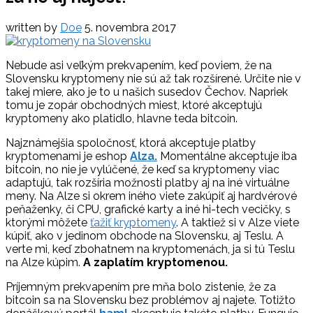
written by
Doe
5. novembra 2017
Nebude asi veľkým prekvapením, keď poviem, že na
Slovensku kryptomeny nie sú až tak rozšírené. Určite nie v
takej miere, ako je to u našich susedov Čechov. Napriek
tomu je zopár obchodných miest, ktoré akceptujú
kryptomeny ako platidlo, hlavne teda bitcoin.
Najznámejšia spoločnosť, ktorá akceptuje platby
kryptomenami je eshop
Alza.
Momentálne akceptuje iba
bitcoin, no nie je vylúčené, že keď sa kryptomeny viac
adaptujú, tak rozšíria možnosti platby aj na iné virtuálne
meny. Na Alze si okrem iného viete zakúpiť aj hardvérové
peňaženky, či CPU, grafické karty a iné hi-tech vecičky, s
ktorými môžete
ťažiť kryptomeny
. A taktiež si v Alze viete
kúpiť, ako v jedinom obchode na Slovensku, aj Teslu. A
verte mi, keď zbohatnem na kryptomenách, ja si tú Teslu
na Alze kúpim.
A zaplatím kryptomenou.
Príjemným prekvapením pre mňa bolo zistenie, že za
bitcoin sa na Slovensku bez problémov aj najete. Totižto