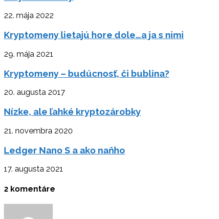
22. mája 2022
Kryptomeny lietajú hore dole…a ja s nimi
29. mája 2021
Kryptomeny – budúcnosť, či bublina?
20. augusta 2017
Nízke, ale ľahké kryptozárobky
21. novembra 2020
Ledger Nano S a ako naňho
17. augusta 2021
2 komentáre