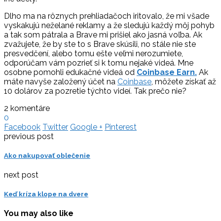
Dlho ma na rôznych prehliadačoch iritovalo, že mi všade
vyskakujú neželané reklamy a že sledujú každý môj pohyb
a tak som pátrala a Brave mi prišiel ako jasná voľba. Ak
zvažujete, že by ste to s Brave skúsili, no stále nie ste
presvedčení, alebo tomu ešte veľmi nerozumiete,
odporúčam vám pozrieť si k tomu nejaké videá. Mne
osobne pomohli edukačné videá od
Coinbase Earn.
Ak
máte navyše založený účet na
Coinbase
, môžete získať až
10 dolárov za pozretie týchto videí. Tak prečo nie?
2 komentáre
0
Facebook
Twitter
Google +
Pinterest
previous post
Ako nakupovať oblečenie
next post
Keď kríza klope na dvere
You may also like