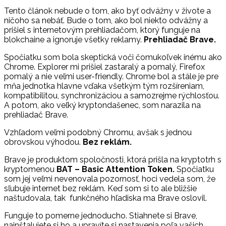
Tento článok nebude o tom, ako byť odvážny v živote a
ničoho sa nebáť. Bude o tom, ako bol niekto odvážny a
prišiel s internetovým prehliadačom, ktorý funguje na
blokchaine a ignoruje všetky reklamy.
Prehliadač Brave.
Spočiatku som bola skeptická voči čomukoľvek inému ako
Chrome. Explorer mi prišiel zastaralý a pomalý, Firefox
pomalý a nie veľmi user-friendly. Chrome bol a stále je pre
mňa jednotka hlavne vďaka všetkým tým rozšíreniam,
kompatibilitou, synchronizáciou a samozrejme rýchlosťou.
A potom, ako veľký kryptondašenec, som narazila na
prehliadač Brave.
Vzhľadom veľmi podobný Chromu, avšak s jednou
obrovskou výhodou.
Bez reklám.
Brave je produktom spoločnosti, ktorá prišla na kryptotrh s
kryptomenou
BAT – Basic Attention Token.
Spočiatku
som jej veľmi nevenovala pozornosť, hoci vedela som, že
sľubuje internet bez reklám. Keď som si to ale bližšie
naštudovala, tak funkčného hľadiska ma Brave oslovil.
Funguje to pomerne jednoducho. Stiahnete si Brave,
nainštalujete si ho a upravíte si nastavenia poľa vašich