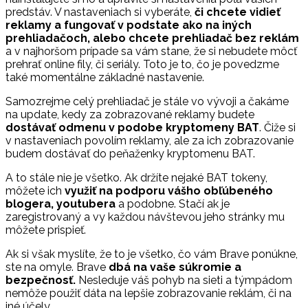
predstáv. V nastaveniach si vyberáte,
či chcete vidieť
reklamy a fungovať v podstate ako na iných
prehliadačoch, alebo chcete prehliadač bez reklám
a v najhoršom prípade sa vám stane, že si nebudete môcť
prehrať online fily, či seriály. Toto je to, čo je povedzme
také momentálne základné nastavenie.
Samozrejme celý prehliadač je stále vo vývoji a čakáme
na update, kedy za zobrazované reklamy budete
dostávať odmenu v podobe kryptomeny BAT
. Čiže si
v nastaveniach povolím reklamy, ale za ich zobrazovanie
budem dostávať do peňaženky kryptomenu BAT.
A to stále nie je všetko. Ak držíte nejaké BAT tokeny,
môžete ich
využiť na podporu vášho obľúbeného
blogera, youtubera
a podobne. Stačí ak je
zaregistrovaný a vy každou návštevou jeho stránky mu
môžete prispieť.
Ak si však myslíte, že to je všetko, čo vám Brave ponúkne,
ste na omyle. Brave
dbá na vaše súkromie a
bezpečnosť.
Nesleduje váš pohyb na sieti a týmpádom
nemôže použiť dáta na lepšie zobrazovanie reklám, či na
iné účely.