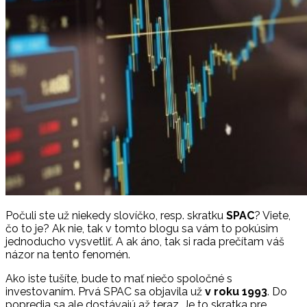
Počuli ste už niekedy slovíčko, resp. skratku
SPAC
? Viete,
čo to je? Ak nie, tak v tomto blogu sa vám to pokúsim
jednoducho vysvetliť. A ak áno, tak si rada prečítam váš
názor na tento fenomén.
Ako iste tušíte, bude to mať niečo spoločné s
investovaním. Prvá SPAC sa objavila už
v roku 1993
. Do
popredia sa ale dostávajú až teraz. Je to skratka pre