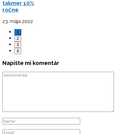
takmer 10%
ročne
23. mája 2022
1
2
3
4
Napíšte mi komentár