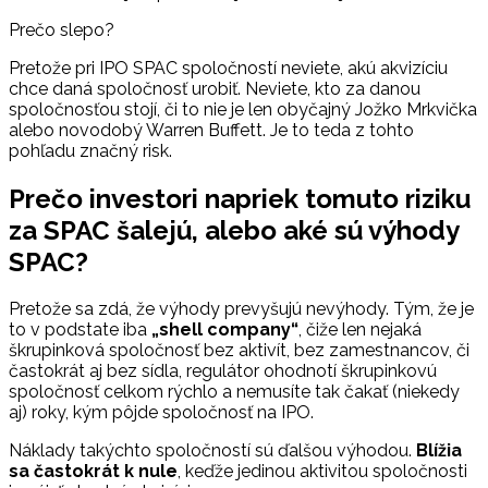
Prečo slepo?
Pretože pri IPO SPAC spoločností neviete, akú akvizíciu
chce daná spoločnosť urobiť. Neviete, kto za danou
spoločnosťou stojí, či to nie je len obyčajný Jožko Mrkvička
alebo novodobý Warren Buffett. Je to teda z tohto
pohľadu značný risk.
Prečo investori napriek tomuto riziku
za SPAC šalejú, alebo aké sú výhody
SPAC?
Pretože sa zdá, že výhody prevyšujú nevýhody. Tým, že je
to v podstate iba
„shell company“
, čiže len nejaká
škrupinková spoločnosť bez aktivít, bez zamestnancov, či
častokrát aj bez sídla, regulátor ohodnotí škrupinkovú
spoločnosť celkom rýchlo a nemusíte tak čakať (niekedy
aj) roky, kým pôjde spoločnosť na IPO.
Náklady takýchto spoločností sú ďalšou výhodou.
Blížia
sa častokrát k nule
, keďže jedinou aktivitou spoločnosti