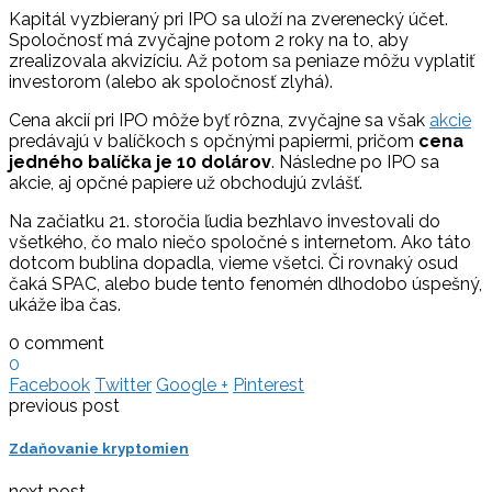
Kapitál vyzbieraný pri IPO sa uloží na zverenecký účet.
Spoločnosť má zvyčajne potom 2 roky na to, aby
zrealizovala akvizíciu. Až potom sa peniaze môžu vyplatiť
investorom (alebo ak spoločnosť zlyhá).
Cena akcií pri IPO môže byť rôzna, zvyčajne sa však
akcie
predávajú v balíčkoch s opčnými papiermi, pričom
cena
jedného balíčka je 10 dolárov
. Následne po IPO sa
akcie, aj opčné papiere už obchodujú zvlášť.
Na začiatku 21. storočia ľudia bezhlavo investovali do
všetkého, čo malo niečo spoločné s internetom. Ako táto
dotcom bublina dopadla, vieme všetci. Či rovnaký osud
čaká SPAC, alebo bude tento fenomén dlhodobo úspešný,
ukáže iba čas.
0 comment
0
Facebook
Twitter
Google +
Pinterest
previous post
Zdaňovanie kryptomien
next post