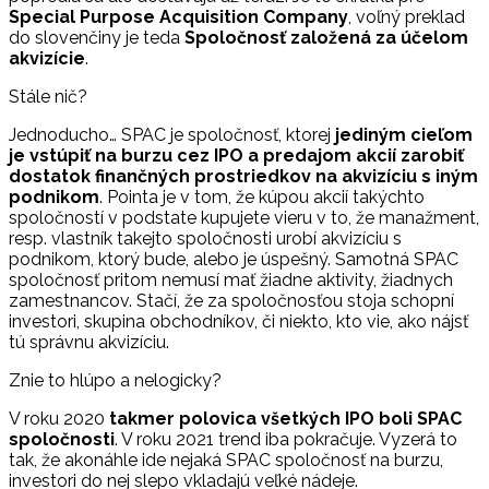
Special Purpose Acquisition Company
, voľný preklad
do slovenčiny je teda
Spoločnosť založená za účelom
akvizície
.
Stále nič?
Jednoducho… SPAC je spoločnosť, ktorej
jediným cieľom
je vstúpiť na burzu cez IPO a predajom akcií zarobiť
dostatok finančných prostriedkov na akvizíciu s iným
podnikom
. Pointa je v tom, že kúpou akcií takýchto
spoločností v podstate kupujete vieru v to, že manažment,
resp. vlastník takejto spoločnosti urobí akvizíciu s
podnikom, ktorý bude, alebo je úspešný. Samotná SPAC
spoločnosť pritom nemusí mať žiadne aktivity, žiadnych
zamestnancov. Stačí, že za spoločnosťou stoja schopní
investori, skupina obchodníkov, či niekto, kto vie, ako nájsť
tú správnu akvizíciu.
Znie to hlúpo a nelogicky?
V roku 2020
takmer polovica všetkých IPO boli SPAC
spoločnosti
. V roku 2021 trend iba pokračuje. Vyzerá to
tak, že akonáhle ide nejaká SPAC spoločnosť na burzu,
investori do nej slepo vkladajú veľké nádeje.