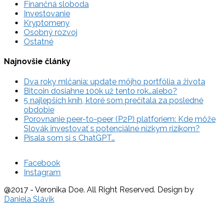
Finančná sloboda
Investovanie
Kryptomeny
Osobný rozvoj
Ostatné
Najnovšie články
Dva roky mlčania: update môjho portfólia a života
Bitcoin dosiahne 100k už tento rok…alebo?
5 najlepších kníh, ktoré som prečítala za posledné
obdobie
Porovnanie peer-to-peer (P2P) platforiem: Kde môže
Slovák investovať s potenciálne nízkym rizikom?
Písala som si s ChatGPT…
Facebook
Instagram
@2017 - Veronika Doe. All Right Reserved. Design by
Daniela Slávik