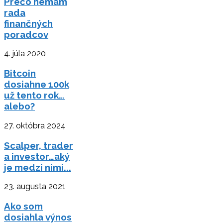
Prečo nemám
rada
finančných
poradcov
4. júla 2020
Bitcoin
dosiahne 100k
už tento rok…
alebo?
27. októbra 2024
Scalper, trader
a investor…aký
je medzi nimi...
23. augusta 2021
Ako som
dosiahla výnos