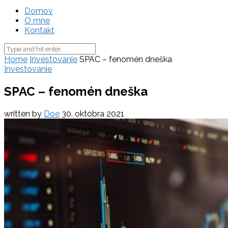
Domov
O mne
Kontakt
Home
Investovanie
SPAC – fenomén dneška
Investovanie
SPAC – fenomén dneška
written by
Doe
30. októbra 2021