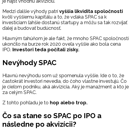
je nájsť vhodnú akvizíciu.
Medzi ďalšie výhody patrí
vyššia likvidita spoločnosti
kvôli vyššiemu kapitálu a to, že vďaka SPAC sa k
investíciam ľahšie dostanú startupy a môžu sa tak rozvíjať
ďalej a budovať budúcnosť.
Hlavným ťahúňom je ale fakt, že mnoho SPAC spoločností
ukončilo na burze rok 2020 oveľa vyššie ako bola cena
IPO.
Investori teda počítali zisky.
Nevýhody SPAC
Hlavnú nevýhodu som už spomenula vyššie. Ide o to, že
častokrát investori nevedia, do čoho vlastne investujú. Čo
je cieľom podniku, aká akvizícia. Aký je manažment a kto je
za celým SPAC.
Z tohto pohľadu je to
hop alebo trop.
Čo sa stane so SPAC po IPO a
následne po akvizícii?