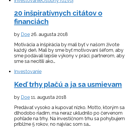
Investovanie
Osobný rozvoj
20 inšpiratívnych citátov o
financiách
by
Doe
26. augusta 2018
Motivácia a inšpirácia by mali byť v našom živote
každý deň. Mali by sme byť motivovaní šéfom, aby
sme podávali lepšie výkony v práci, partnerom, aby
sme sa necítili ako…
Investovanie
Keď trhy plačú a ja sa usmievam
by
Doe
11. augusta 2018
Predávať vysoko a kupovať nízko. Motto, ktorým sa
dlhodobo riadim, ma neraz ukľudnilo po červenom
pohľade na trhy. Na investičnom trhu sa pohybujem
priblžne 5 rokov, no najviac som sa…