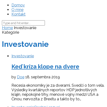
Domov
O mne
Kontakt
Home
Investovanie
Kategórie
Investovanie
Investovanie
Keď kríza klope na dvere
by
Doe
18. septembra 2019
Recesia ekonomiky je za dverami. Svedčí o tom veľa.
Výsledky kvartálnych reportov HDP jednotlivých
krajín, nepokojné trhy, menové vojny medzi USA a
Čínou, nervozita z Brexitu a takto by to…