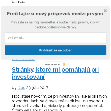
banka…
Investovanie
Prečítajte si nový príspevok medzi prvými
Akcie, ktoré vlastním a prečo
Prihláste sa na môj newsletter a buďte medzi prvými, ktorým
osobne pošlem nové články.
by
Doe
6. augusta 2017
Stále dookola tu píšem o tom, ako investovať do
akcií. Prečo je to lepšie, ako si pomôcť a aké boli moje
prvé kroky. A teraz je čas, aby som vám…
Prihlásiť sa na odber
Investovanie
POWERED BY
Stránky, ktoré mi pomáhajú pri
investovaní
by
Doe
23. júla 2017
Hoci stále hovorím, že pri investovaní, ale aj pri iných
rozhodnutiach, sa človek má riadiť iba tou osobou,
ktorú vidí v zrkadle, niekedy potrebujeme pomôcť.
Čítam veľa správ, článkov o…