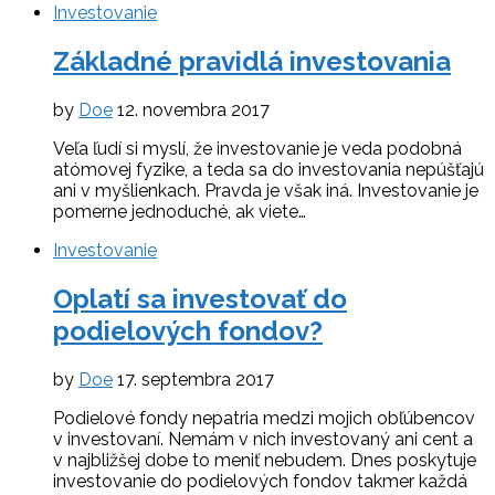
Investovanie
Základné pravidlá investovania
by
Doe
12. novembra 2017
Veľa ľudí si myslí, že investovanie je veda podobná
atómovej fyzike, a teda sa do investovania nepúšťajú
ani v myšlienkach. Pravda je však iná. Investovanie je
pomerne jednoduché, ak viete…
Investovanie
Oplatí sa investovať do
podielových fondov?
by
Doe
17. septembra 2017
Podielové fondy nepatria medzi mojich obľúbencov
v investovaní. Nemám v nich investovaný ani cent a
v najbližšej dobe to meniť nebudem. Dnes poskytuje
investovanie do podielových fondov takmer každá