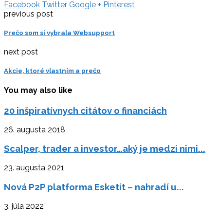
Facebook
Twitter
Google +
Pinterest
previous post
Prečo som si vybrala Websupport
next post
Akcie, ktoré vlastním a prečo
You may also like
20 inšpiratívnych citátov o financiách
26. augusta 2018
Scalper, trader a investor…aký je medzi nimi...
23. augusta 2021
Nová P2P platforma Esketit – nahradí u...
3. júla 2022