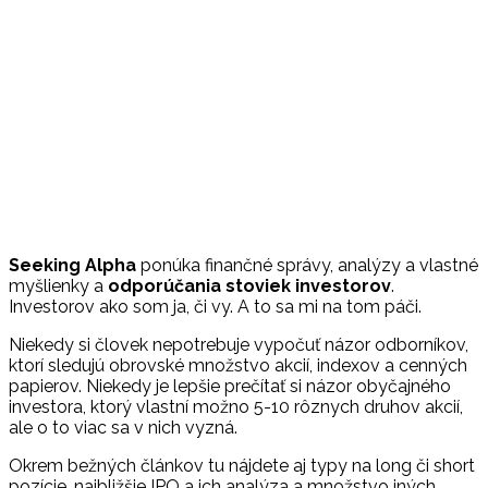
Seeking Alpha
ponúka finančné správy, analýzy a vlastné
myšlienky a
odporúčania stoviek investorov
.
Investorov ako som ja, či vy. A to sa mi na tom páči.
Niekedy si človek nepotrebuje vypočuť názor odborníkov,
ktorí sledujú obrovské množstvo akcií, indexov a cenných
papierov. Niekedy je lepšie prečítať si názor obyčajného
investora, ktorý vlastní možno 5-10 rôznych druhov akcií,
ale o to viac sa v nich vyzná.
Okrem bežných článkov tu nájdete aj typy na long či short
pozície, najbližšie IPO a ich analýza a množstvo iných