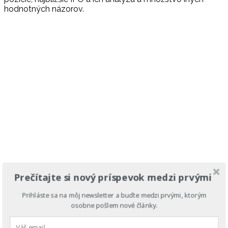
hodnotných názorov.
Prečítajte si nový príspevok medzi prvými
Prihláste sa na môj newsletter a buďte medzi prvými, ktorým
osobne pošlem nové články.
4-traders
je stránka podobná Marketwatch. Marketwatch
mi však príde prehľadnejší. Prečo teda používam obe?