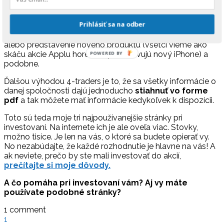
Pretože na
4-traders nájdem niečo, čo Marketwatch
nemá
. A síce dátumy, kedy sa konalo, alebo bude konať
Prihlásiť sa na odber
niečo, čo môže ovplyvniť cenu akcií danej spoločnosti. Či
už ide o vyhlásenie ročných alebo kvartálnych výsledkov,
alebo predstavenie nového produktu (všetci vieme ako
skáču akcie Applu hore, keď predstavujú nový iPhone) a
POWERED
podobne.
BY
Ďalšou výhodou 4-traders je to, že sa všetky informácie o
danej spoločnosti dajú jednoducho
stiahnuť vo forme
pdf
a tak môžete mať informácie kedykoľvek k dispozícii.
Toto sú teda moje tri najpoužívanejšie stránky pri
investovaní. Na internete ich je ale oveľa viac. Stovky,
možno tisíce. Je len na vás, o ktoré sa budete opierať vy.
No nezabúdajte, že každé rozhodnutie je hlavne na vás! A
ak neviete, prečo by ste mali investovať do akcií,
prečítajte si moje dôvody.
A čo pomáha pri investovaní vám? Aj vy máte
používate podobné stránky?
1 comment
1